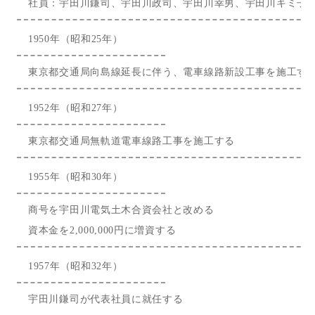
社員：宇田川鎌司、宇田川政司、宇田川幸男、宇田川キミ子
1950年（昭和25年）
東京都交通局向島線延長に伴う、電車線路新設工事を施工す
1952年（昭和27年）
東京都交通局無軌道電車線路工事を施工する
1955年（昭和30年）
商号を宇田川電気土木合資会社と改める
資本金を2,000,000円に増資する
1957年（昭和32年）
宇田川鎌司が代表社員に就任する